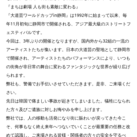
『まちは劇場 人も街も素敵に変わる』
『大道芸ワールドカップin静岡』は1992年に始まって以来、毎
年11月初旬に静岡市で開催される、アジア最大級のストリートフ
ェスティバルです。
今回は、3年ぶりの開催となりますが、国内外から32組の一流の
アーティストたちが集います。日本の大道芸の聖地として静岡市
で開催され、アーティストたちのパフォーマンスにより、いつも
の街角が非日常の舞台に変わるファンタジックな世界が繰り広げ
られます。
弊社も、警備でお手伝いさせていただきます。是非、ご来場くだ
さい。
先日は韓国で痛ましい事故が起きてしまいました。犠牲になられ
た方々及びご遺族に対しお悔やみを申し上げます。
弊社では、人の移動も活発になり街に賑わいが戻ってきた今こ
そ、何事もなく終え来年へつないでいくことが最重要の任務と改
めて認識し、ご来場される皆様・関係者の方々の安全を守るべ